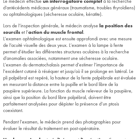
Le médecin effectue
un interrogatoire complet
à la recherche
d’antécédents médicaux généraux (traumatisme, troubles thyroïdiens)
ou ophtalmologiques (sécheresse oculaire, kératite).
Lors de l’inspection générale, le médecin analyse
la position des
sourcils
et l’
action du muscle frontal
.
L’examen ophtalmologique est ensuite approfondi avec une mesure
de l’acuité visuelle des deux yeux. L’examen à la lampe à fente
permet d’étudier les différentes structures oculaires à la recherche
d’anomalies associées, notamment une sécheresse oculaire.
L’examen du dermatochalasis permet d’estimer l’importance de
l’excédent cutané à réséquer et jusqu’où il se prolonge en latéral. Le
pli palpébral est repéré, la hauteur de la fente palpébrale est évaluée
en mesurant la distance entre la pupille et le bord libre de la
paupière supérieure. La fonction du muscle releveur de la paupière,
ainsi que la position du bord libre palpébral, doivent être
parfaitement analysées pour dépister la présence d’un ptosis
coexistant.
Pendant l’examen, le médecin prend des photographies pour
évaluer le résultat du traitement en post-opératoire.