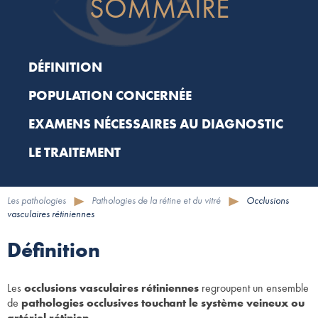
SOMMAIRE
DÉFINITION
POPULATION CONCERNÉE
EXAMENS NÉCESSAIRES AU DIAGNOSTIC
LE TRAITEMENT
Les pathologies
Pathologies de la rétine et du vitré
Occlusions
vasculaires rétiniennes
Définition
Les
occlusions vasculaires rétiniennes
regroupent un ensemble
de
pathologies occlusives touchant le système veineux ou
artériel
rétinien.