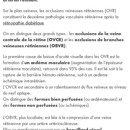
Sur le plan veineux, les occlusions veineuses rétiniennes (OVR)
constituent la deuxième pathologie vasculaire rétinienne après la
rétinopathie diabétique
.
On en distingue deux grands types : les
occlusions de la veine
centrale de la rétine (OVCR)
et les
occlusions de branches
veineuses rétiniennes (OBVR)
.
La première cause de baisse d’acuité visuelle dans les OVR est la
formation d’
un œdème maculaire
(augmentation de l’épaisseur
rétinienne maculaire), retrouvé dans 95% des cas. Il est lié soit à la
rupture de la barrière hémato-rétinienne, soit à un œdème
ischémique intrarétinien.
L’OVCR est secondaire à un ralentissement du flux veineux au niveau
du nerf optique.
On distingue des
formes bien perfusées
(ou œdémateuses) et
des
formes non perfusées
(ou ischémiques).
L’OBVR, plus localisée, est liée à la compression d’une veine
rétinienne par une artère artérioscléreuse.
Elles se manifestent souvent par un
brouillard visuel