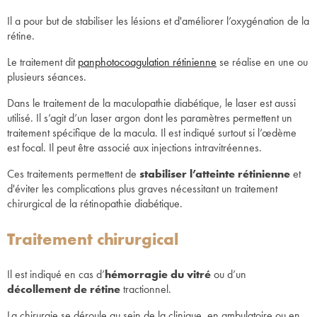
Il a pour but de stabiliser les lésions et d'améliorer l’oxygénation de la
rétine.
Le traitement dit
panphotocoagulation rétinienne
se réalise en une ou
plusieurs séances.
Dans le traitement de la maculopathie diabétique, le laser est aussi
utilisé. Il s’agit d’un laser argon dont les paramètres permettent un
traitement spécifique de la macula. Il est indiqué surtout si l’œdème
est focal. Il peut être associé aux injections intravitréennes.
Ces traitements permettent de
stabiliser l’atteinte rétinienne
et
d'éviter les complications plus graves nécessitant un traitement
chirurgical de la rétinopathie diabétique.
Traitement chirurgical
Il est indiqué en cas d’
hémorragie du vitré
ou d’un
décollement de rétine
tractionnel.
La chirurgie se déroule au sein de la clinique, en ambulatoire ou en