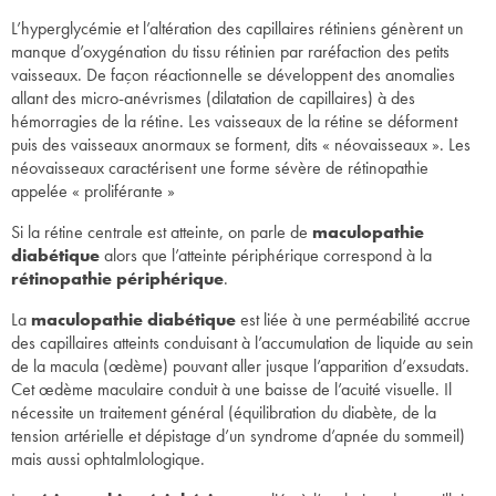
L’hyperglycémie et l’altération des capillaires rétiniens génèrent un
manque d’oxygénation du tissu rétinien par raréfaction des petits
vaisseaux. De façon réactionnelle se développent des anomalies
allant des micro-anévrismes (dilatation de capillaires) à des
hémorragies de la rétine. Les vaisseaux de la rétine se déforment
puis des vaisseaux anormaux se forment, dits « néovaisseaux ». Les
néovaisseaux caractérisent une forme sévère de rétinopathie
appelée « proliférante »
Si la rétine centrale est atteinte, on parle de
maculopathie
diabétique
alors que l’atteinte périphérique correspond à la
rétinopathie périphérique
.
La
maculopathie diabétique
est liée à une perméabilité accrue
des capillaires atteints conduisant à l’accumulation de liquide au sein
de la macula (œdème) pouvant aller jusque l’apparition d’exsudats.
Cet œdème maculaire conduit à une baisse de l’acuité visuelle. Il
nécessite un traitement général (équilibration du diabète, de la
tension artérielle et dépistage d’un syndrome d’apnée du sommeil)
mais aussi ophtalmlologique.